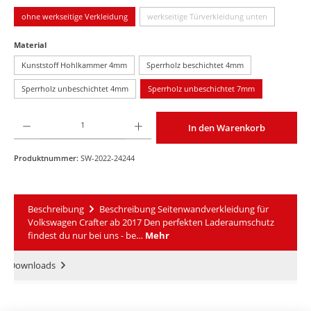
ohne werkseitige Verkleidung
werkseitige Türverkleidung unten
(Diese Option ist zurzeit nicht 
auswählen
Material
Kunststoff Hohlkammer 4mm
Sperrholz beschichtet 4mm
Sperrholz unbeschichtet 4mm
Sperrholz unbeschichtet 7mm
Produkt Anzahl: Gib den gewünschten Wert ein oder benutze die Schaltflächen um die An
In den Warenkorb
Produktnummer:
SW-2022-24244
Beschreibung
Beschreibung Seitenwandverkleidung für
Volkswagen Crafter ab 2017 Den perfekten Laderaumschutz
findest du nur bei uns - be…
Mehr
Downloads