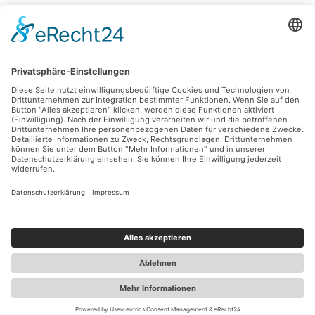
Für den Laderaum
Anbauten
Entdecken
Abmessungen
Hotline
Individuelle Zahlungsmöglichkeiten
In Kooperation mit
Folgen
Hast du Fragen?
Impressum
Datenschutz
AGB
© 2026 Vanprofis24 - Alle Rechte vorbehalten.