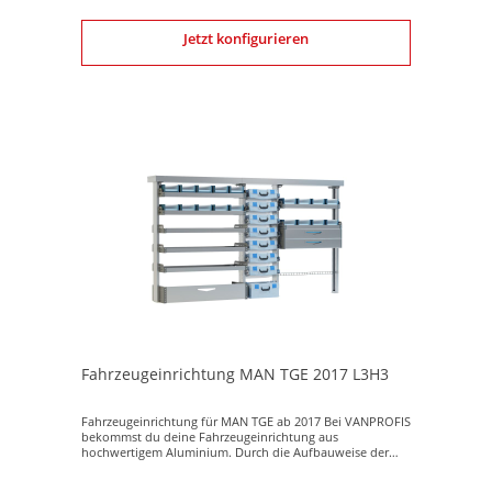
von jedem selbst aufgebaut werden kann. Überzeuge
dich davon, indem du unser Montageanleitungsvideo
anschaust. Vorteile einer Fahrzeugeinrichtung aus
Jetzt konfigurieren
Aluminium vs. Stahl Bei einer Fahrzeugeinrichtung aus
Aluminium hast du gegenüber ein aus Stahl ein sehr
geringes Gewicht bei sehr hoher Haltbarkeit. Eine
Fahrzeugeinrichtung aus Aluminium rostet nicht – somit
keine Korrosionsgefahr. Auch bei rostfreiem Stahl kann
Korrosion bei bestimmten Umständen entstehen.
Aluminium ist ökologischer da 100% recyclebar. Stahl
hingegen ist weniger ökologischer gegenüber einer
Fahrzeugeinrichtung aus Aluminium. Sicher und robust
Trotz geringen Gewichtes ist die Fahrzeugeinrichtung sehr
robust und sicher. Deshalb hat die DEKRA das
Regalsystem für die Ladungssicherungseigenschaften
bestätigt. Das Regalsystem ist in der Lage, formschlüssig
geladene Ladegüter ordnungsgemäß für im
Straßenverkehr auftretende Belastungen zu sichern.
Dieser Bestätigung liegen die Ergebnisse aus den DEKRA-
Versuchsreihen zugrunde.
Fahrzeugeinrichtung MAN TGE 2017 L3H3
Fahrzeugeinrichtung für MAN TGE ab 2017 Bei VANPROFIS
bekommst du deine Fahrzeugeinrichtung aus
hochwertigem Aluminium. Durch die Aufbauweise der
Fahrzeugeinrichtung zum größten Teil aus Aluminium
sparst du gegenüber einem Regalsystem aus Stahl enorm