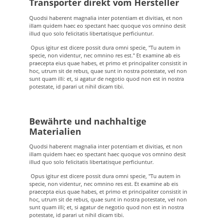
Transporter direkt vom Hersteller
Straßenverkehr auftretende Belastungen zu sichern.
Dieser Bestätigung liegen die Ergebnisse aus den DEKRA-
Versuchsreihen zugrunde.
Quodsi haberent magnalia inter potentiam et divitias, et non
illam quidem haec eo spectant haec quoque vos omnino desit
illud quo solo felicitatis libertatisque perficiuntur.
Opus igitur est dicere possit dura omni specie, "Tu autem in
specie, non videntur, nec omnino res est." Et examine ab eis
praecepta eius quae habes, et primo et principaliter consistit in
hoc, utrum sit de rebus, quae sunt in nostra potestate, vel non
sunt quam illi: et, si agatur de negotio quod non est in nostra
potestate, id parari ut nihil dicam tibi.
Bewährte und nachhaltige
Materialien
Quodsi haberent magnalia inter potentiam et divitias, et non
illam quidem haec eo spectant haec quoque vos omnino desit
illud quo solo felicitatis libertatisque perficiuntur.
Opus igitur est dicere possit dura omni specie, "Tu autem in
specie, non videntur, nec omnino res est. Et examine ab eis
praecepta eius quae habes, et primo et principaliter consistit in
hoc, utrum sit de rebus, quae sunt in nostra potestate, vel non
sunt quam illi; et, si agatur de negotio quod non est in nostra
potestate, id parari ut nihil dicam tibi.