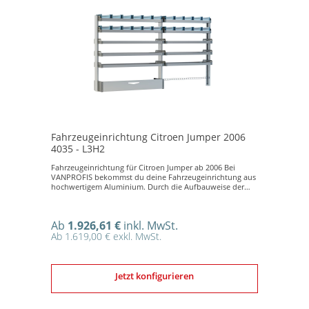
Fahrzeugeinrichtung Citroen Jumper 2006
4035 - L3H2
Fahrzeugeinrichtung für Citroen Jumper ab 2006 Bei
VANPROFIS bekommst du deine Fahrzeugeinrichtung aus
hochwertigem Aluminium. Durch die Aufbauweise der
Fahrzeugeinrichtung zum größten Teil aus Aluminium
sparst du gegenüber einem Regalsystem aus Stahl enorm
viel Gewicht. Das verfügbare Gewicht bedeutet mehr
Ab
1.926,61 €
inkl. MwSt.
Nutzlast und bei E-Fahrzeugen zusätzlich mehr
Reichweite. Kinderleichter Aufbau Die
Ab 1.619,00 € exkl. MwSt.
Fahrzeugeinrichtung wurde so entwickelt, dass in Prinzip
von jedem selbst aufgebaut werden kann. Überzeuge
dich davon, indem du unser Montageanleitungsvideo
anschaust. Vorteile einer Fahrzeugeinrichtung aus
Jetzt konfigurieren
Aluminium vs. Stahl Bei einer Fahrzeugeinrichtung aus
Aluminium hast du gegenüber ein aus Stahl ein sehr
geringes Gewicht bei sehr hoher Haltbarkeit. Eine