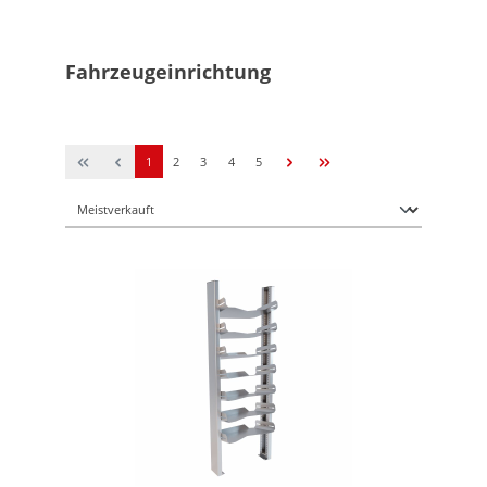
Fahrzeugeinrichtung
1
2
3
4
5