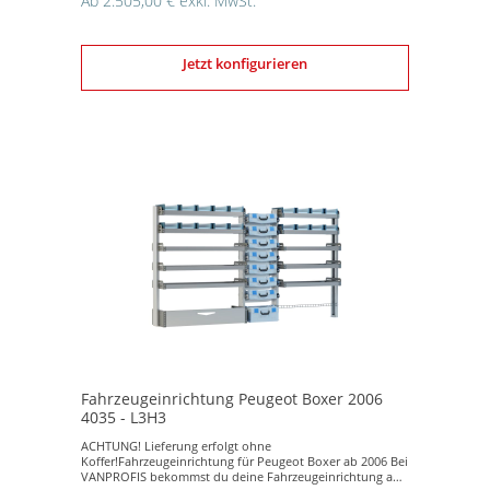
Ab 2.505,00 € exkl. MwSt.
Reichweite. Kinderleichter Aufbau Die
Fahrzeugeinrichtung wurde so entwickelt, dass in Prinzip
von jedem selbst aufgebaut werden kann. Überzeuge
dich davon, indem du unser Montageanleitungsvideo
Jetzt konfigurieren
anschaust. Vorteile einer Fahrzeugeinrichtung aus
Aluminium vs. Stahl Bei einer Fahrzeugeinrichtung aus
Aluminium hast du gegenüber ein aus Stahl ein sehr
geringes Gewicht bei sehr hoher Haltbarkeit. Eine
Fahrzeugeinrichtung aus Aluminium rostet nicht – somit
keine Korrosionsgefahr. Auch bei rostfreiem Stahl kann
Korrosion bei bestimmten Umständen entstehen.
Aluminium ist ökologischer da 100% recyclebar. Stahl
hingegen ist weniger ökologischer gegenüber einer
Fahrzeugeinrichtung aus Aluminium. Sicher und robust
Trotz geringen Gewichtes ist die Fahrzeugeinrichtung sehr
robust und sicher. Deshalb hat die DEKRA das
Regalsystem für die Ladungssicherungseigenschaften
bestätigt. Das Regalsystem ist in der Lage, formschlüssig
geladene Ladegüter ordnungsgemäß für im
Straßenverkehr auftretende Belastungen zu sichern.
Dieser Bestätigung liegen die Ergebnisse aus den DEKRA-
Versuchsreihen zugrunde.
Fahrzeugeinrichtung Peugeot Boxer 2006
4035 - L3H3
ACHTUNG! Lieferung erfolgt ohne
Koffer!Fahrzeugeinrichtung für Peugeot Boxer ab 2006 Bei
VANPROFIS bekommst du deine Fahrzeugeinrichtung aus