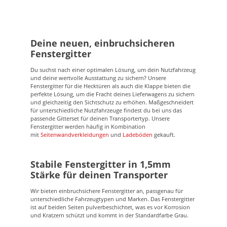
bietet dir eine Vielzahl passender Fensterschutzgitter für
deinen Fahrzeugtyp. Wir berücksichtigen dabei die
verschiedenen Modelle, einschließlich der Schiebe- und
Hecktüren sowie der Heckklappe. Auch eventuelle
Scheibenwischer an den Heckscheiben werden mit
bedacht. Montage Die Fenstergitter werden vormontiert
Deine neuen, einbruchsicheren
geliefert, sodass nur noch eine mühelose Montage am
Fenstergitter
Fahrzeug notwendig ist. Das Montagematerial wird
separat im Voraus versendet. Suchst du für deinen
Vanprofis24 Fenstergitter die passende
Du suchst nach einer optimalen Lösung, um dein Nutzfahrzeug
Seitenwandverkleidung? Oder den passenden
und deine wertvolle Ausstattung zu sichern? Unsere
Dachhimmel? Falls du Fragen hast, bitte wende dich an
Fenstergitter für die Hecktüren als auch die Klappe bieten die
info@vanprofis24.com oder rufe unseren Kundenservice
perfekte Lösung, um die Fracht deines Lieferwagens zu sichern
an unter +49 5651 991 44 44.
und gleichzeitig den Sichtschutz zu erhöhen. Maßgeschneidert
für unterschiedliche Nutzfahrzeuge findest du bei uns das
passende Gitterset für deinen Transportertyp. Unsere
Fenstergitter werden häufig in Kombination
mit
Seitenwandverkleidungen
und
Ladeböden
gekauft.
Stabile Fenstergitter in 1,5mm
Stärke für deinen Transporter
Wir bieten einbruchsichere Fenstergitter an, passgenau für
unterschiedliche Fahrzeugtypen und Marken. Das Fenstergitter
ist auf beiden Seiten pulverbeschichtet, was es vor Korrosion
und Kratzern schützt und kommt in der Standardfarbe Grau.