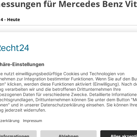
ssungen für Mercedes Benz Vi
14 - Heute
nd (mm)
Überhang (mm)
länge (mm)
umlänge (mm)
mbreite (mm)
n Radkästen (mm)
umhöhe (mm)
ughöhe (mm)