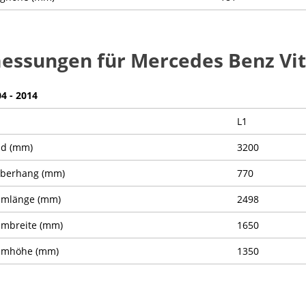
ssungen für Mercedes Benz Vi
04 - 2014
L1
nd (mm)
3200
Überhang (mm)
770
umlänge (mm)
2498
mbreite (mm)
1650
umhöhe (mm)
1350