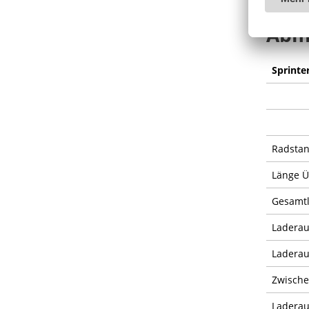
Abme
Sprinte
Radsta
Länge 
Gesamt
Ladera
Laderau
Zwische
Ladera