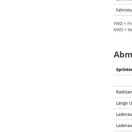
Fahrze
FWD = Fr
RWD = Re
Abme
Sprinte
Radsta
Länge 
Ladera
Laderau