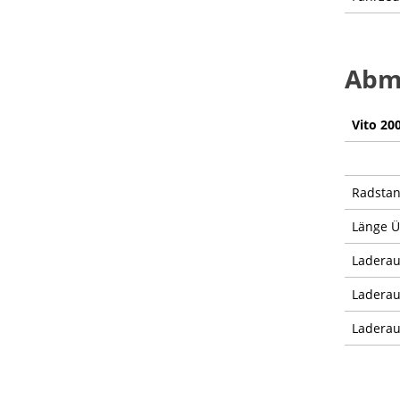
Abme
Vito 20
Radsta
Länge 
Ladera
Laderau
Ladera