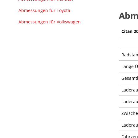
Abmessungen für Toyota
Abm
Abmessungen für Volkswagen
Citan 2
Radsta
Länge 
Gesamt
Ladera
Laderau
Zwische
Ladera
Fahrze