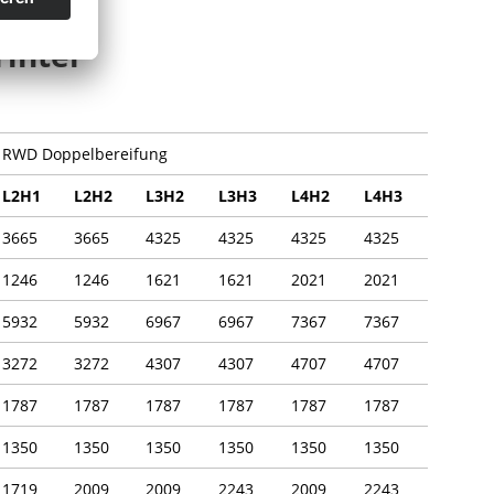
inter
RWD Doppelbereifung
L2H1
L2H2
L3H2
L3H3
L4H2
L4H3
3665
3665
4325
4325
4325
4325
1246
1246
1621
1621
2021
2021
5932
5932
6967
6967
7367
7367
3272
3272
4307
4307
4707
4707
1787
1787
1787
1787
1787
1787
1350
1350
1350
1350
1350
1350
1719
2009
2009
2243
2009
2243