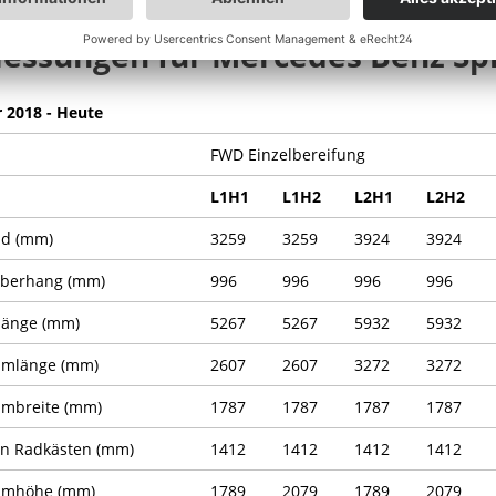
ssungen für Mercedes Benz Spr
r 2018 - Heute
FWD Einzelbereifung
L1H1
L1H2
L2H1
L2H2
nd (mm)
3259
3259
3924
3924
Überhang (mm)
996
996
996
996
länge (mm)
5267
5267
5932
5932
umlänge (mm)
2607
2607
3272
3272
mbreite (mm)
1787
1787
1787
1787
n Radkästen (mm)
1412
1412
1412
1412
umhöhe (mm)
1789
2079
1789
2079