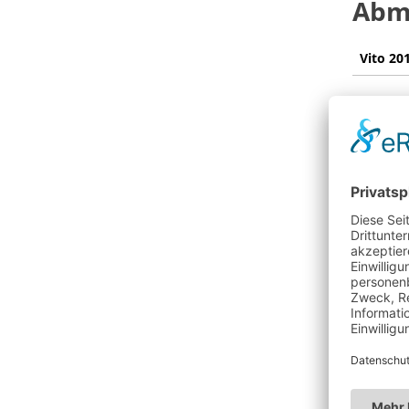
Abme
Vito 20
Radsta
Länge 
Gesamt
Ladera
Laderau
Zwische
Ladera
Fahrze