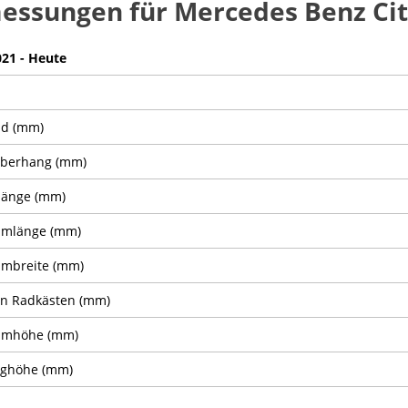
essungen für Mercedes Benz Ci
021 - Heute
nd (mm)
Überhang (mm)
länge (mm)
umlänge (mm)
mbreite (mm)
n Radkästen (mm)
umhöhe (mm)
ughöhe (mm)