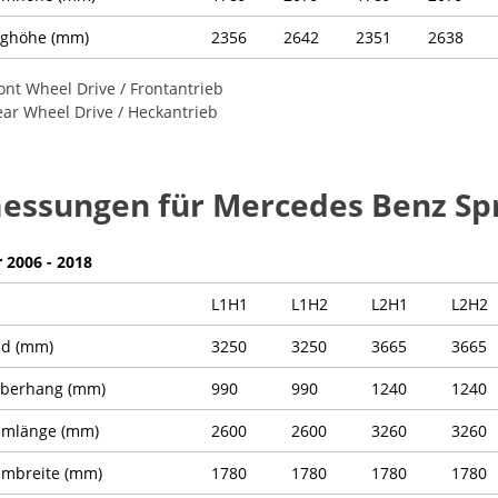
ughöhe (mm)
2356
2642
2351
2638
ont Wheel Drive / Frontantrieb
ar Wheel Drive / Heckantrieb
ssungen für Mercedes Benz Spr
r 2006 - 2018
L1H1
L1H2
L2H1
L2H2
nd (mm)
3250
3250
3665
3665
Überhang (mm)
990
990
1240
1240
umlänge (mm)
2600
2600
3260
3260
mbreite (mm)
1780
1780
1780
1780