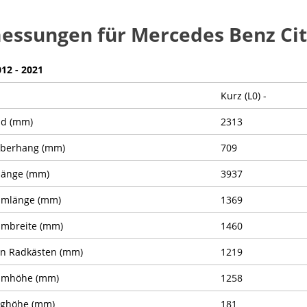
essungen für Mercedes Benz Ci
012 - 2021
Kurz (L0) -
nd (mm)
2313
Überhang (mm)
709
länge (mm)
3937
umlänge (mm)
1369
mbreite (mm)
1460
n Radkästen (mm)
1219
umhöhe (mm)
1258
ughöhe (mm)
181