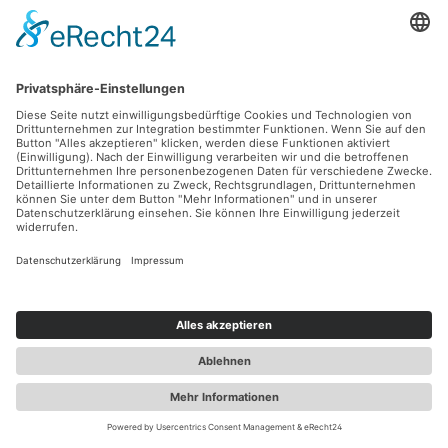
an
info@vanprofis24.com
oder rufe unseren Kundenservice an
unter
+49 5651 991 44 44
.
Hast du Fragen?
Für den Laderaum
Anbauten