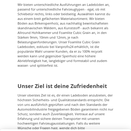
weniger wiegt dieser Ladeboden gegenüber einem
Wir bieten unterschiedliche Ausführungen an Ladeböden an,
Ladeboden aus Sperrholz. Die Gewichtsreduktion wird
passend für unterschiedliche Fahrzeugtypen - egal, ob mit
durch die Wagenstruktur innerhalb der Platte erlangt.
Schiebetür rechts, links oder beidseitig. Auswählen kannst du
Dadurch entstehen Hohlräume, sodass dieser Ladeboden
aus einem breit gefächerten Materialsortiment. Wir bieten
Hohlkammerboden genannte wird. Das leichte Gewicht
Böden aus Birkensperrholz, aus nachhaltig bewirtschafteten
darf keines Weges unterschätzt werden. Denn dieser
skandinavischen Wäldern, aus Kunststoff - auch bekannt als
Ladeboden ist sehr robust und wurde von den
Fahrzeugherstellern, wie bspw. Mercedes Benz
Allround Hohlkammer und Foamlite Cubic Grain an, in den
ausführlich geprüft und nach den Standards der
Stärken 9mm, 10mm und 12mm, je nach
Automobilindustrie freigegeben. Dieser Ladeboden wird
Belastungsanforderungen. Unser Foamlite Cubic Grain
u . a. bei den Serienfahrzeugen des Modells Mercedes
Ladeboden, exklusiv bei Vanprofis24 erhältlich, ist die
Sprinter ab 2018 eingesetzt. Die Oberfläche aus TPO
populärste Wahl unserer Kunden, da er zu 100% recycelt
(Thermoplastische Polyolefine) ist der Ladeboden
werden kann und gegenüber Sperrholz eine höhere
besonders rutschhemmend. Eine perfekte Anwendung
Abriebfestigkeit hat, langlebiger und formstabil und zudem
des Ladebodens ist dann gegen, wenn in dem Fahrzeug
Gegenstände transportiert werden, ohne jegliche
wasser- und splitterfest ist.
Befestigungen an dem Ladeboden erfolgen.
Unser Ziel ist deine Zufriedenheit
Unser oberstes Ziel ist es, dir einen Ladeboden anzubieten, der
höchsten Sicherheits- und Qualitätsstandards entspricht. Die
von uns ausführlich geprüften und nach den Standards der
Automobilindustrie freigegebenen Böden garantieren nicht nur
Schutz, sondern auch Zuverlässigkeit. Vertraue auf unsere
Erfahrung und sichere deinen Transporter mit unseren
hochwertigen Fahrzeugausstattungen. Falls du weitere
Wünsche oder Fragen hast, wende dich bitte