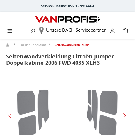
alt springen
Service-Hotline: 05651 - 991444-4
Unsere DACH Servicepartner
Für den Laderaum
Seitenwandverkleidung
Seitenwandverkleidung Citroën Jumper
Doppelkabine 2006 FWD 4035 XLH3
Bildergalerie überspringen