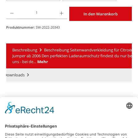
Produkt Anzahl: Gib den gewünschten Wert ein oder benutze die Schaltflächen um die An
In den Warenkorb
Produktnummer:
SW-2022-20343
Beschreibung
Beschreibung Seitenwandverkleidung für Citroën
Jumper ab 2006 Den perfekten Laderaumschutz findest du nur bei
uns - bei de…
Mehr
Downloads
Für den Laderaum
Anbauten
Entdecken