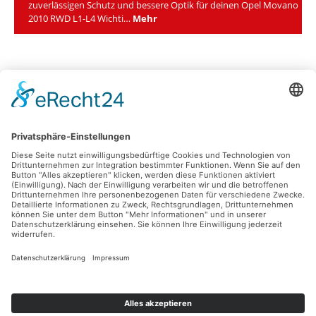
zuverlässigen Schutz und bessere Optik für deinen Opel Movano
2010 RWD L1-L4 Wichti…
Mehr
Für den Laderaum
Anbauten
Entdecken
Abmessungen
Hotline
Individuelle Zahlungsmöglichkeiten
In Kooperation mit