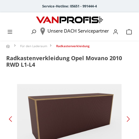
alt springen
Service-Hotline: 05651 - 991444-4
Unsere DACH Servicepartner
Für den Laderaum
Radkastenverkleidung
Radkastenverkleidung Opel Movano 2010
RWD L1-L4
Bildergalerie überspringen