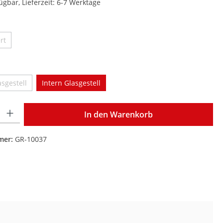
ügbar, Lieferzeit: 6-7 Werktage
len
rt
 Option ist zurzeit nicht verfügbar.)
en
sgestell
Intern Glasgestell
iese Option ist zurzeit nicht verfügbar.)
Gib den gewünschten Wert ein oder benutze die Schaltflächen um die Anzahl zu 
In den Warenkorb
mer:
GR-10037