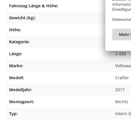
Fahrzeug Länge & Höhe:
L4H3
Gewicht (kg):
16,06
Höhe:
1800
Kategorie:
glasreff
Länge:
2 430
Marke:
Volksw
Modell:
Crafter
Modelljahr:
2017
Montageort:
Rechts
Typ:
Intern G