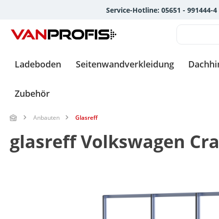
Service-Hotline: 05651 - 991444-4
springen
Zur Hauptnavigation springen
Ladeboden
Seitenwandverkleidung
Dachh
Zubehör
Anbauten
Glasreff
glasreff Volkswagen Cra
Bildergalerie überspringen