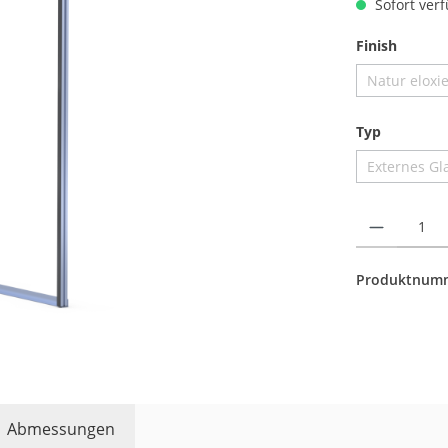
Sofort verf
auswäh
Finish
Natur eloxie
(Diese
auswähl
Typ
Externes Gla
(D
Produkt Anzahl: 
Produktnum
Abmessungen