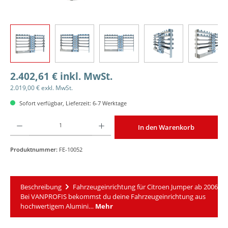
2.402,61 € inkl. MwSt.
2.019,00 € exkl. MwSt.
Sofort verfügbar, Lieferzeit: 6-7 Werktage
Produkt Anzahl: Gib den gewünschten Wert ein oder benutze die Schaltflächen um die An
In den Warenkorb
Produktnummer:
FE-10052
Beschreibung
Fahrzeugeinrichtung für Citroen Jumper ab 2006
Bei VANPROFIS bekommst du deine Fahrzeugeinrichtung aus
hochwertigem Alumini…
Mehr