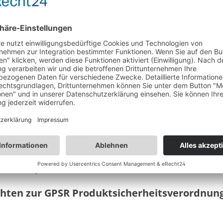
timent wird keine Farbe, sondern eine spezielle Technik verwendet
r wird
vormontiert geliefert
, sodass nur noch eine mühelose Mont
enmäßig mit einem
Spoiler ausgestattet
.
ematerial wird separat im Voraus versendet.
assenden
Ladeboden
? Oder die passende
Seitenwandverkleidung
?
an
info@vanprofis24.com
oder rufe unseren Kundenservice an unte
chten zur GPSR Produktsicherheitsverordnun