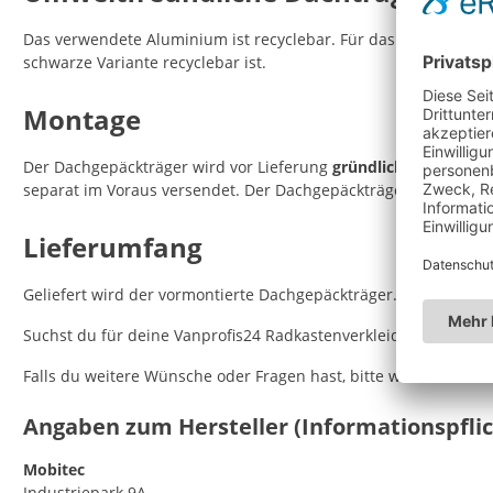
Das verwendete Aluminium ist recyclebar. Für das schwarze Sor
schwarze Variante recyclebar ist.
Montage
Der Dachgepäckträger wird vor Lieferung
gründlich getestet
. E
separat im Voraus versendet. Der Dachgepäckträger wird seri
Lieferumfang
Geliefert wird der vormontierte Dachgepäckträger. Das Montag
Suchst du für deine Vanprofis24 Radkastenverkleidung den p
Falls du weitere Wünsche oder Fragen hast, bitte wende dich 
Angaben zum Hersteller (Informationspfli
Mobitec
Industriepark 9A