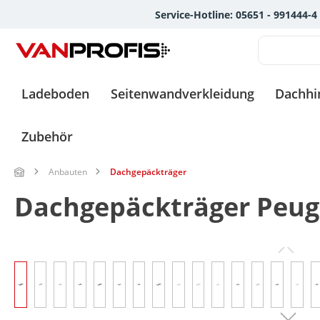
Service-Hotline: 05651 - 991444-4
springen
Zur Hauptnavigation springen
Ladeboden
Seitenwandverkleidung
Dachh
Zubehör
Anbauten
Dachgepäckträger
Dachgepäckträger Peug
Bildergalerie überspringen