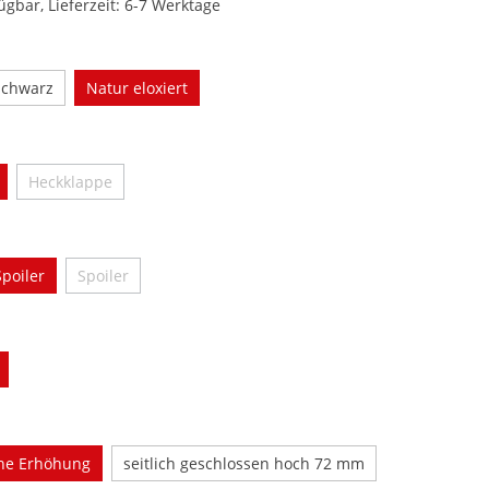
ügbar, Lieferzeit: 6-7 Werktage
len
schwarz
Natur eloxiert
wählen
Heckklappe
(Diese Option ist zurzeit nicht verfügbar.)
wählen
Spoiler
Spoiler
(Diese Option ist zurzeit nicht verfügbar.)
wählen
en
che Erhöhung
seitlich geschlossen hoch 72 mm