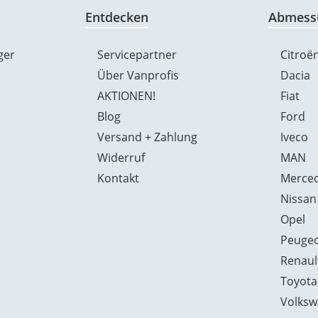
Entdecken
Abmess
ger
Servicepartner
Citroë
Über Vanprofis
Dacia
AKTIONEN!
Fiat
Blog
Ford
Versand + Zahlung
Iveco
Widerruf
MAN
Kontakt
Merced
Nissan
Opel
Peuge
Renaul
Toyota
Volksw