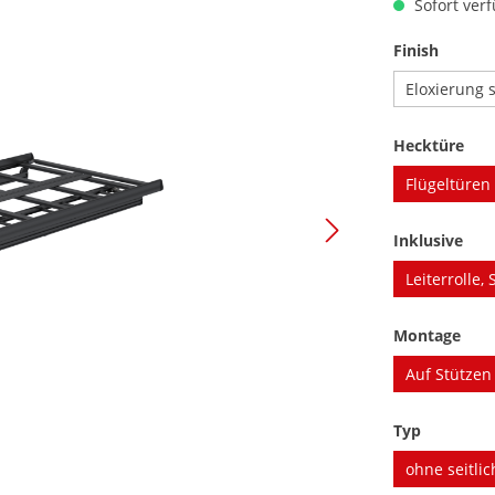
Sofort verf
auswäh
Finish
Eloxierung 
aus
Hecktüre
Flügeltüren
aus
Inklusive
Leiterrolle, 
aus
Montage
Auf Stützen
auswähl
Typ
ohne seitli