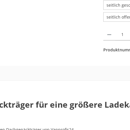
seitlich ge
seitlich off
Produkt Anzahl: 
Produktnum
kträger für eine größere Ladek
en Dachgepäckträger von Vanprofis24.