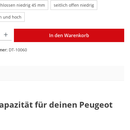
schlossen niedrig 45 mm
seitlich offen niedrig
en und hoch
Gib den gewünschten Wert ein oder benutze die Schaltflächen um die Anzahl zu 
In den Warenkorb
mer:
DT-10060
apazität für deinen Peugeot