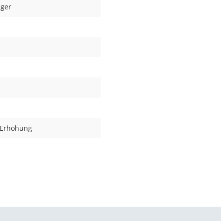
äger
e Erhöhung